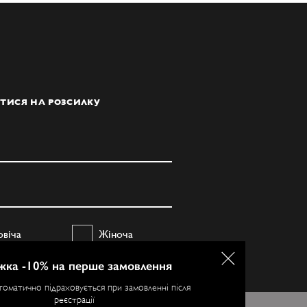
ТИСЯ НА РОЗСИЛКУ
овіча
Жіноча
жка -10% на перше замовлення
ПІДПИСАТИСЯ
томатично підраховується при замовленні після
реєстрації