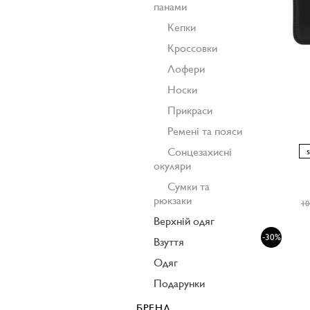
панами
Кепки
Кроссовки
Лофери
Носки
Прикраси
Ремені та пояси
Сонцезахисні
окуляри
Сумки та
рюкзаки
10
Верхній одяг
-30%
Взуття
Одяг
Подарунки
БРЕНД