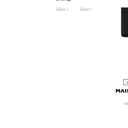
Ціна ↓
Ціна ↑
MAI
13