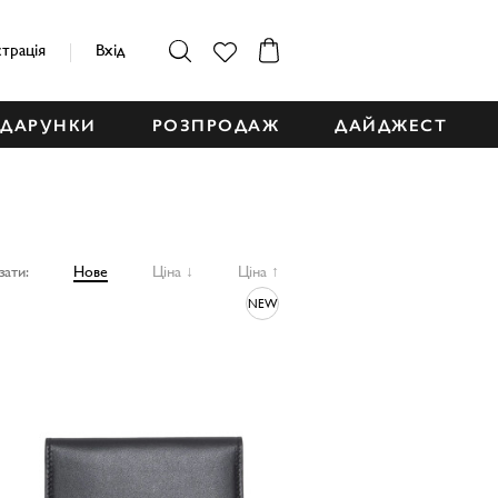
страція
Вхід
ДАРУНКИ
РОЗПРОДАЖ
ДАЙДЖЕСТ
зати:
Нове
Ціна ↓
Ціна ↑
NEW