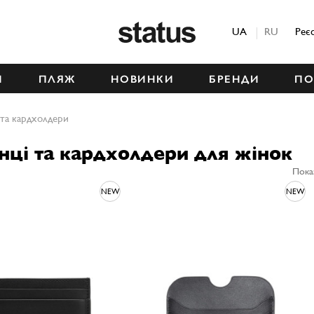
Status
UA
RU
Реє
М
ПЛЯЖ
НОВИНКИ
БРЕНДИ
ПО
 та кардхолдери
нці та кардхолдери для жінок
Пока
NEW
NEW