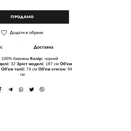
ПРОДАНО
Додати в обране
с
Доставка
:
10
0% бавовна
Колір:
чорний
делі:
32
Зріст моделі:
187 см
Об'єм
м
Об'єм талії:
74 см
Об'єм стегон:
94
см