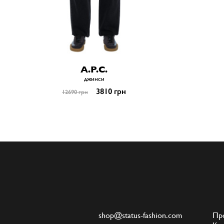
A.P.C.
джинси
3810 грн
12690 грн
shop@status-fashion.com
Пр