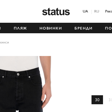
Status
UA
RU
Реє
М
ПЛЯЖ
НОВИНКИ
БРЕНДИ
ПО
жинси
30
3