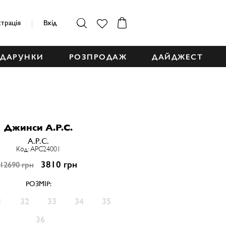
страція
Вхід
ДАРУНКИ
РОЗПРОДАЖ
ДАЙДЖЕСТ
Джинси A.P.C.
A.P.C.
Код: APC24001
3810 грн
12690 грн
РОЗМІР:
1
32
33
34
35
36