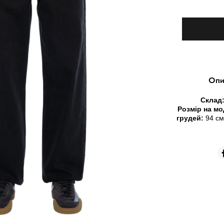
Опи
Склад
Розмір на мо
грудей:
94 с