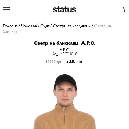
Status
Головна
/
Чоловіча
/
Одяг
/
Светри та кардигани
/
Светр на
блискавці
Светр на блискавці A.P.C.
A.P.C.
Код: APC24018
5030 грн
16750 грн