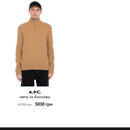
A.P.C.
светр на блискавці
5030 грн
16750 грн