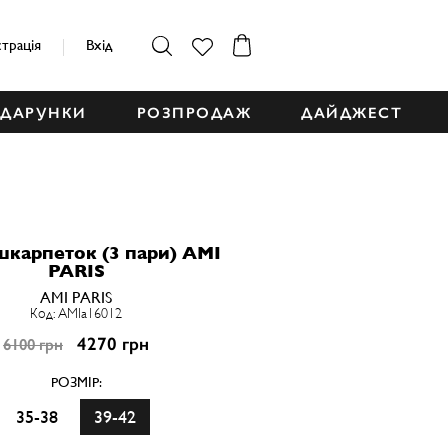
страція
Вхід
ДАРУНКИ
РОЗПРОДАЖ
ДАЙДЖЕСТ
шкарпеток (3 пари) AMI
PARIS
AMI PARIS
Код: AMIa16012
4270 грн
6100 грн
РОЗМІР:
35-38
39-42