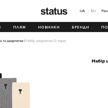
Status
UA
RU
Реє
М
ПЛЯЖ
НОВИНКИ
БРЕНДИ
ПО
на та шкарпетки
/
Набір шкарпеток (3 пари)
Набір 