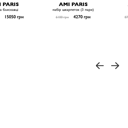
 PARIS
AMI PARIS
на блискавці
набір шкарпеток (3 пари)
15050 грн
4270 грн
6100 грн
87