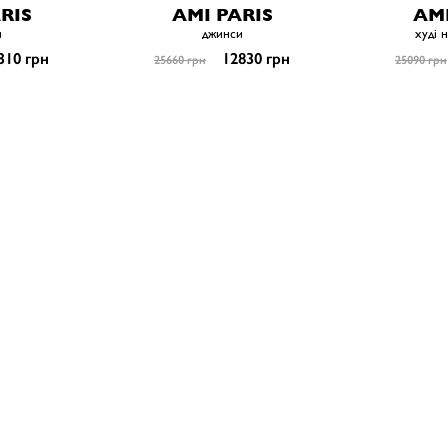
RIS
AMI PARIS
AMI
и
джинси
худі 
310 грн
12830 грн
25660 грн
25090 грн