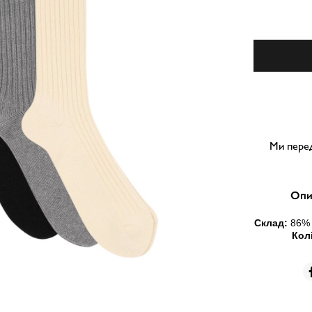
Ми перед
Опи
Склад:
86
% 
Кол