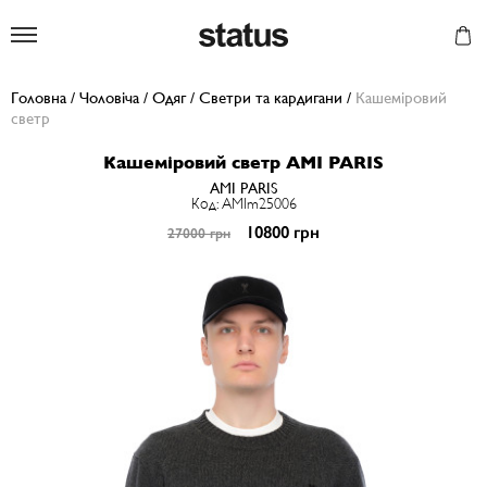
Status
Головна
/
Чоловіча
/
Одяг
/
Светри та кардигани
/
Кашеміровий
светр
Кашеміровий светр AMI PARIS
AMI PARIS
Код: AMIm25006
10800 грн
27000 грн