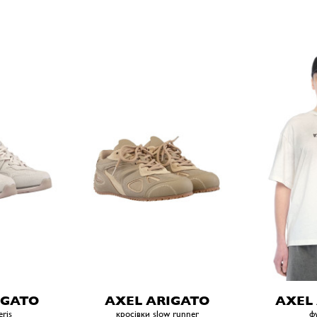
IGATO
AXEL ARIGATO
AXEL
eris
кросівки slow runner
ф