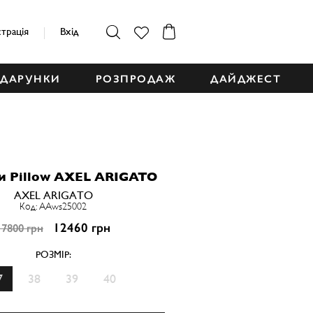
страція
Вхід
ДАРУНКИ
РОЗПРОДАЖ
ДАЙДЖЕСТ
и Pillow AXEL ARIGATO
AXEL ARIGATO
Код: AAws25002
12460 грн
17800 грн
РОЗМІР:
7
38
39
40