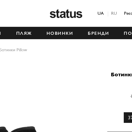
Status
UA
RU
Реє
М
ПЛЯЖ
НОВИНКИ
БРЕНДИ
ПО
Ботинки Pillow
Ботинк
3