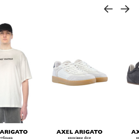
 ARIGATO
AXEL ARIGATO
AX
утболка
кросівки dice
к