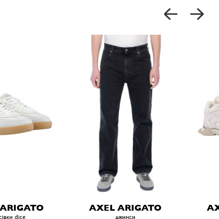
 ARIGATO
AXEL ARIGATO
AX
сівки dice
джинси