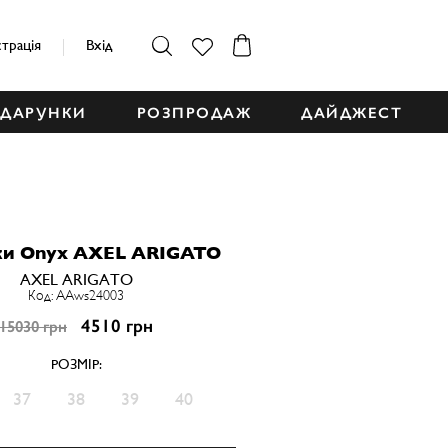
страція
Вхід
ДАРУНКИ
РОЗПРОДАЖ
ДАЙДЖЕСТ
ки Onyx AXEL ARIGATO
AXEL ARIGATO
Код: AAws24003
4510 грн
15030 грн
РОЗМІР:
37
38
39
40