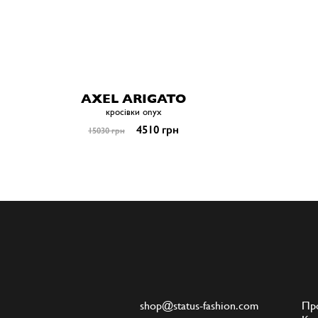
AXEL ARIGATO
кросівки onyx
4510 грн
15030 грн
shop@status-fashion.com
Пр