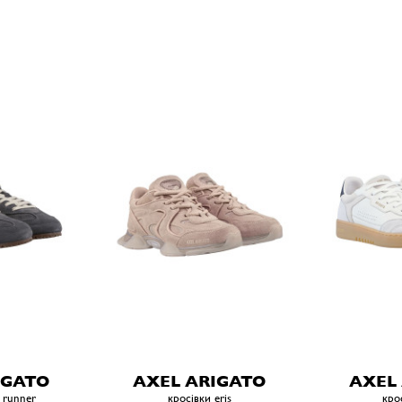
IGATO
AXEL ARIGATO
AXEL
 runner
кросівки eris
кро