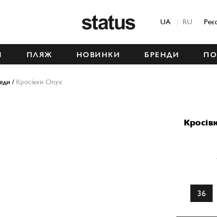
Status
UA
RU
Реє
М
ПЛЯЖ
НОВИНКИ
БРЕНДИ
ПО
кеди
/
Кросівки Onyx
Кросів
36