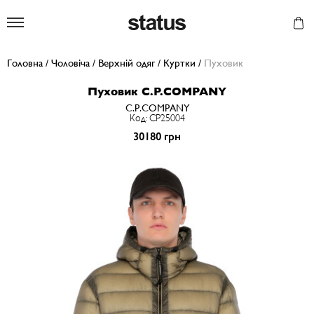
Status
Головна
/
Чоловіча
/
Верхній одяг
/
Куртки
/
Пуховик
Пуховик C.P.COMPANY
C.P.COMPANY
Код: CP25004
30180 грн