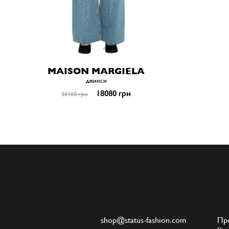
MAISON MARGIELA
джинси
18080 грн
36160 грн
shop@status-fashion.com
Пр