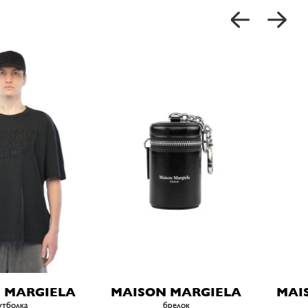
 MARGIELA
MAISON MARGIELA
MAI
утболка
брелок