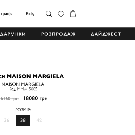
страція
Вхід
ДАРУНКИ
РОЗПРОДАЖ
ДАЙДЖЕСТ
си MAISON MARGIELA
MAISON MARGIELA
Код: MMw15005
18080 грн
36160 грн
РОЗМІР:
36
38
42