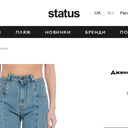
Status
UA
RU
Реє
М
ПЛЯЖ
НОВИНКИ
БРЕНДИ
ПО
инси
Джин