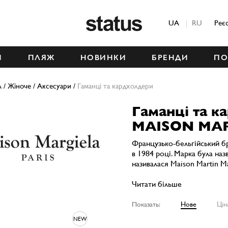
Status
UA
RU
Реє
М
ПЛЯЖ
НОВИНКИ
БРЕНДИ
ПО
A
/
Жіноче
/
Аксесуари
/
Гаманці та кардхолдери
Гаманці та к
MAISON MAR
Французько-бельгійський б
в 1984 році. Марка була наз
називалася Maison Martin Ma
Читати більше
Показать:
Нове
Цін
NEW