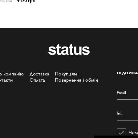
9470 грн
530 грн
о компанію
Доставка
Покупцям
ПІДПИСА
нтакти
Оплата
Повернення і обмін
Чол