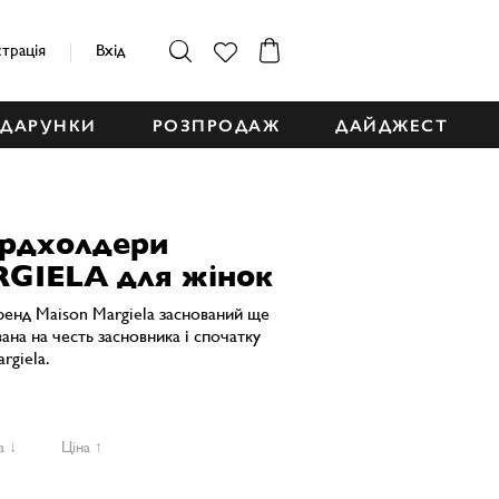
страція
Вхід
ДАРУНКИ
РОЗПРОДАЖ
ДАЙДЖЕСТ
ардхолдери
GIELA для жінок
ренд Maison Margiela заснований ще
вана на честь засновника і спочатку
rgiela.
а ↓
Ціна ↑