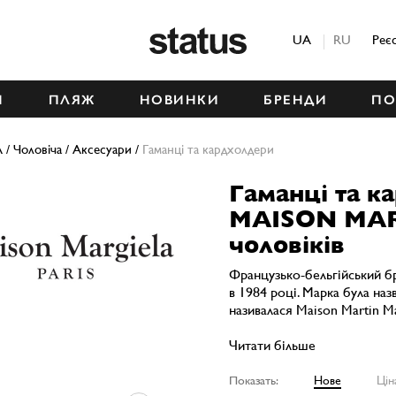
Status
UA
RU
Реє
М
ПЛЯЖ
НОВИНКИ
БРЕНДИ
ПО
A
/
Чоловіча
/
Аксесуари
/
Гаманці та кардхолдери
Гаманці та к
MAISON MAR
чоловіків
Французько-бельгійський б
в 1984 році. Марка була наз
називалася Maison Martin Ma
Читати більше
Показать:
Нове
Цін