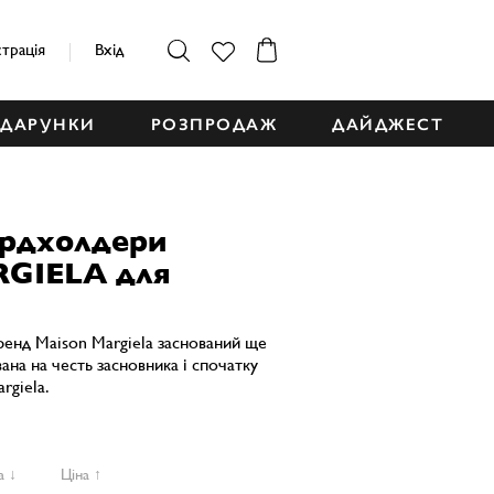
страція
Вхід
ДАРУНКИ
РОЗПРОДАЖ
ДАЙДЖЕСТ
ардхолдери
GIELA для
ренд Maison Margiela заснований ще
вана на честь засновника і спочатку
rgiela.
а ↓
Ціна ↑