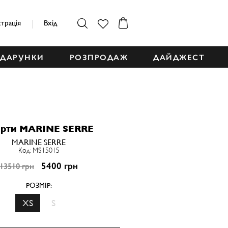
страція
Вхід
ДАРУНКИ
РОЗПРОДАЖ
ДАЙДЖЕСТ
рти MARINE SERRE
MARINE SERRE
Код: MS15015
5400 грн
13510 грн
РОЗМІР:
XS
S