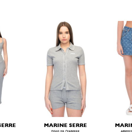
SERRE
MARINE SERRE
MARI
поло на ґудзиках
джинсо