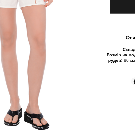
Опи
Склад
Розмір на мо
грудей:
86 с