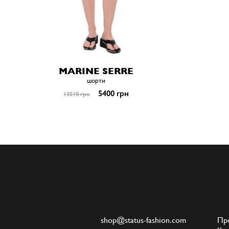
MARINE SERRE
шорти
5400 грн
13510 грн
shop@status-fashion.com
Пр