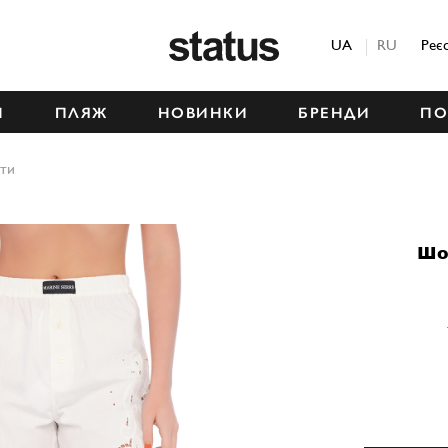
Status
UA
RU
Реє
М
ПЛЯЖ
НОВИНКИ
БРЕНДИ
ПО
ти
Шо