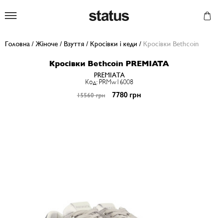
Status
Головна
/
Жіноче
/
Взуття
/
Кросівки і кеди
/
Кросівки Bethcoin
Кросівки Bethcoin PREMIATA
PREMIATA
Код: PRMw16008
7780 грн
15560 грн