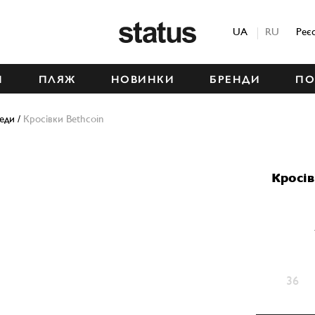
Status
UA
RU
Реє
М
ПЛЯЖ
НОВИНКИ
БРЕНДИ
ПО
кеди
/
Кросівки Bethcoin
Кросі
36