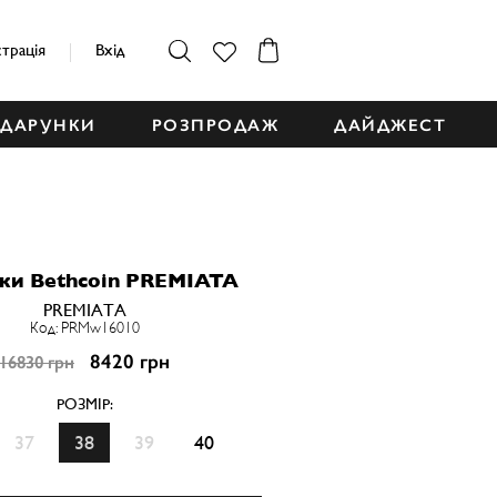
страція
Вхід
ДАРУНКИ
РОЗПРОДАЖ
ДАЙДЖЕСТ
вки Bethcoin PREMIATA
PREMIATA
Код: PRMw16010
8420 грн
16830 грн
РОЗМІР:
37
38
39
40