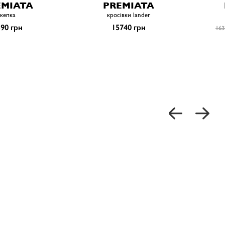
EMIATA
PREMIATA
кепка
кросівки lander
90 грн
15740 грн
163