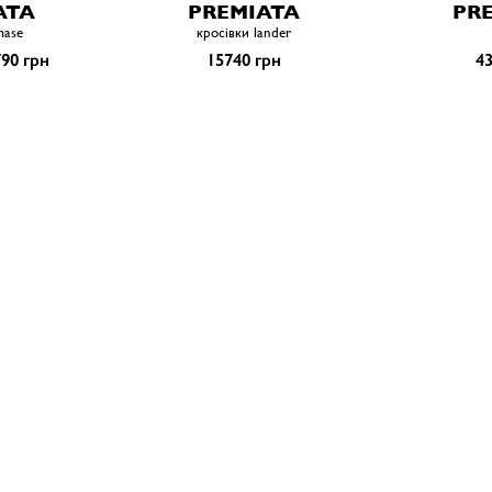
ATA
PREMIATA
PR
mase
кросівки lander
90 грн
15740 грн
43