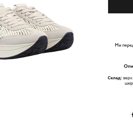
Ми перед
Опи
Склад:
верх:
шкір