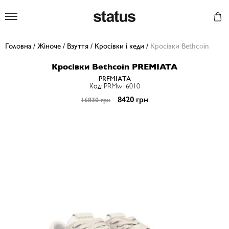
Status
Головна
/
Жіноче
/
Взуття
/
Кросівки і кеди
/
Кросівки Bethcoin
Кросівки Bethcoin PREMIATA
PREMIATA
Код: PRMw16010
8420 грн
16830 грн