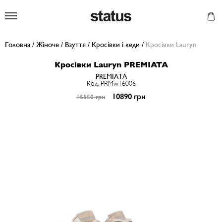
Status
Головна
/
Жіноче
/
Взуття
/
Кросівки і кеди
/
Кросівки Lauryn
Кросівки Lauryn PREMIATA
PREMIATA
Код: PRMw16006
10890 грн
15550 грн