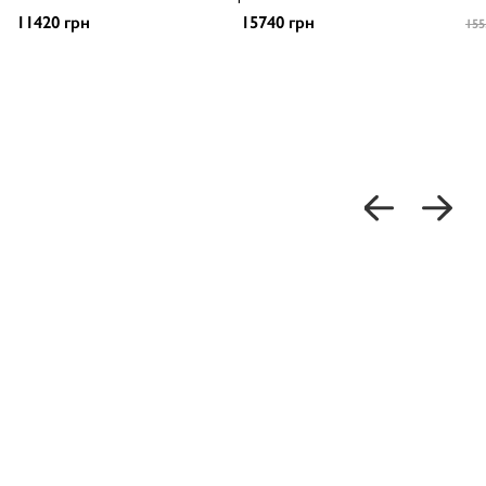
11420 грн
15740 грн
155