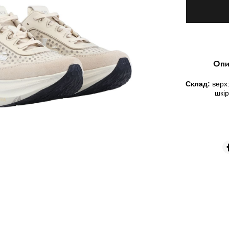
Опи
Склад:
верх:
шкір