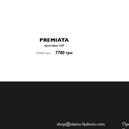
PREMIATA
кросівки hill
7780 грн
15560 грн
shop@status-fashion.com
Пр