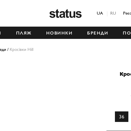
Status
UA
RU
Реє
М
ПЛЯЖ
НОВИНКИ
БРЕНДИ
ПО
кеди
/
Кросівки Hill
Кро
36