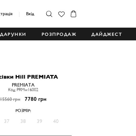
страція
Вхід
ДАРУНКИ
РОЗПРОДАЖ
ДАЙДЖЕСТ
сівки Hill PREMIATA
PREMIATA
Код: PRMw16002
7780 грн
15560 грн
РОЗМІР:
37
38
39
40