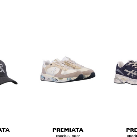
ATA
PREMIATA
PR
кросівки mase
кросі