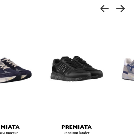
EMIATA
PREMIATA
вки moerun
кросівки lander