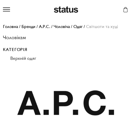
Status
Головна
/
Бренди
/
A.P.C.
/
Чоловіча
/
Одяг
/
Світшоти та худі
Чоловікам
КАТЕГОРІЯ
Верхній одяг