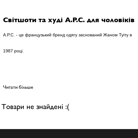
Світшоти та худі A.P.C. для чоловіків
A.P.C. - це французький бренд одягу заснований
Жаном Туіту в
1987 році.
Читати більше
Товари не знайдені :(