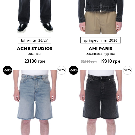
fall winter 26/27
spring-summer 2026
ACNE STUDIOS
AMI PARIS
джинси
джинсова куртка
23130 грн
19310 грн
32180 грн
-60%
-60%
NEW
NEW