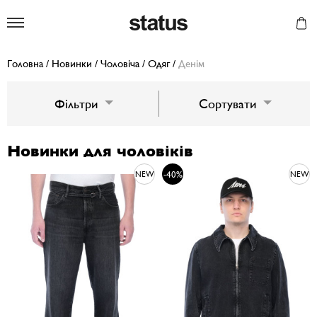
Status
Головна
/
Новинки
/
Чоловіча
/
Одяг
/
Денім
Фільтри
Сортувати
Новинки для чоловіків
-40%
NEW
NEW