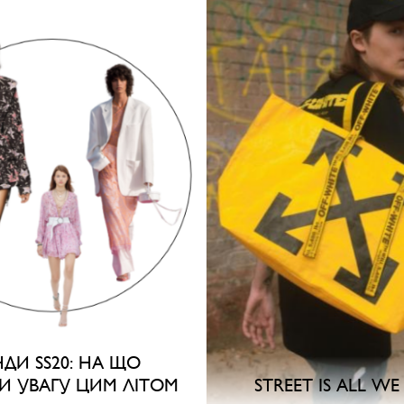
НДИ SS20: НА ЩО
И УВАГУ ЦИМ ЛІТОМ
STREET IS ALL WE