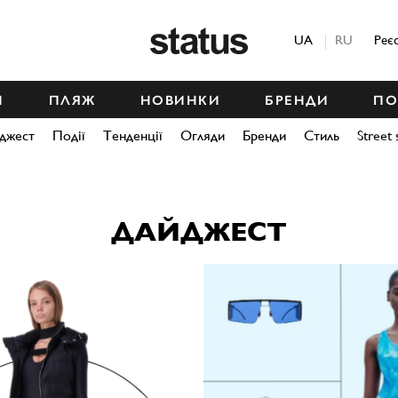
Status
UA
RU
Реє
М
ПЛЯЖ
НОВИНКИ
БРЕНДИ
ПО
джест
Події
Тенденції
Огляди
Бренди
Стиль
Street 
ДАЙДЖЕСТ