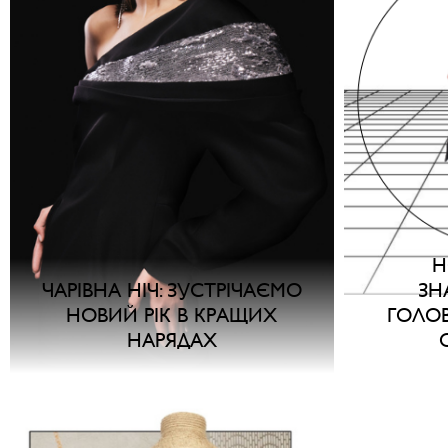
Н
ЧАРІВНА НІЧ: ЗУСТРІЧАЄМО
ЗН
НОВИЙ РІК В КРАЩИХ
ГОЛО
НАРЯДАХ