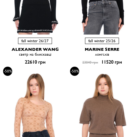
fall winter 26/27
fall winter 25/26
ALEXANDER WANG
MARINE SERRE
светр на блискавці
лонгслів
22610 грн
11520 грн
23040 грн
-50%
-50%