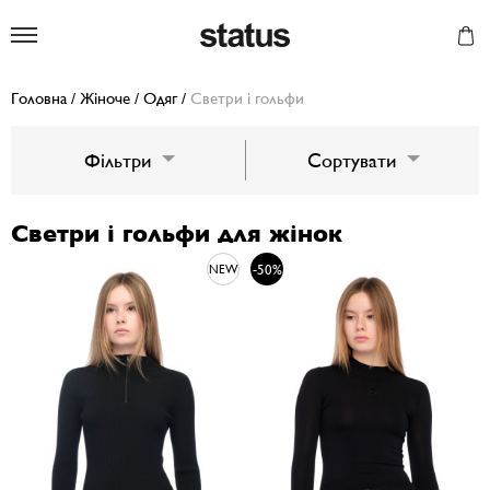
Status
Головна
/
Жіноче
/
Одяг
/
Светри і гольфи
Фільтри
Сортувати
Светри і гольфи для жінок
-50%
NEW