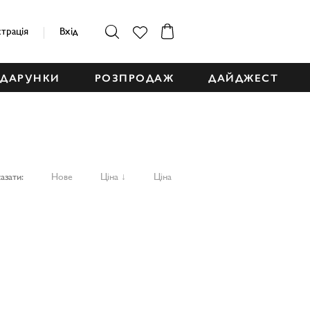
страція
Вхід
ДАРУНКИ
РОЗПРОДАЖ
ДАЙДЖЕСТ
азати:
Нове
Ціна ↓
Ціна