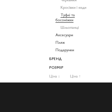
Кросівки і кеди
Туфлі та
босоніжки
Шльопанці
Аксесуари
Пляж
Подарунки
БРЕНД
РОЗМІР
Ціна ↓
Ціна ↑