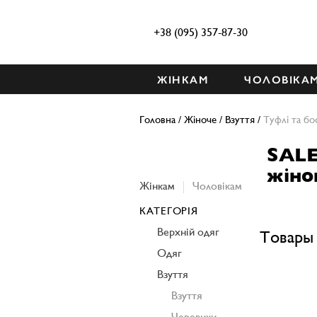
+38 (095) 357-87-30
ЖІНКАМ
ЧОЛОВІКА
Головна
/
Жіноче
/
Взуття
/
Туфлі та бо
SALE
жіно
Жінкам
Чоловікам
КАТЕГОРІЯ
Верхній одяг
Товары 
Одяг
Взуття
Взуття
Черевики