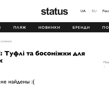
Status
UA
RU
Реє
М
ПЛЯЖ
НОВИНКИ
БРЕНДИ
ПО
соніжки
: Туфлі та босоніжки для
к
Пок
↑
не найдены :(