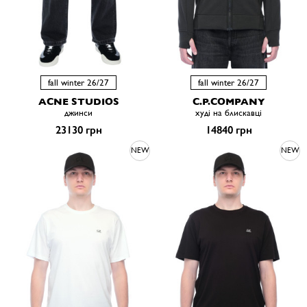
fall winter 26/27
fall winter 26/27
ACNE STUDIOS
C.P.COMPANY
джинси
худі на блискавці
23130 грн
14840 грн
NEW
NEW