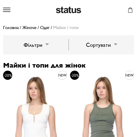
Status
Головна
/
Жіноче
/
Одяг
/
Майки і топи
Фільтри
Сортувати
Майки і топи для жінок
-20%
-20%
NEW
NEW