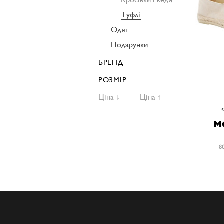
Туфлі
Одяг
Подарунки
БРЕНД
РОЗМІР
Ціна ↓
Ціна ↑
M
8