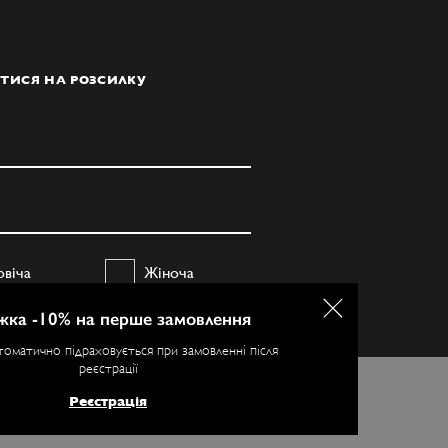
ТИСЯ НА РОЗСИЛКУ
овіча
Жіноча
жка -10% на перше замовлення
ПІДПИСАТИСЯ
томатично підраховується при замовленні після
реєстрації
ристання. Більш
Реєстрація
Я ЗГОДЕН
е
19
відгуків.