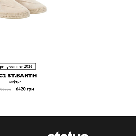
spring-summer 2026
C2 ST.BARTH
лофери
6420 грн
030 грн