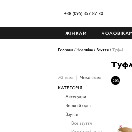
+38 (095) 357-87-30
ЖІНКАМ
ЧОЛОВІКА
Головна
/
Чоловіча
/
Взуття
/
Туфлі
Туфл
Жінкам
Чоловікам
-20%
КАТЕГОРІЯ
Аксесуари
Верхній одяг
Взуття
Все взуття
Кросівки і кеди