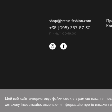
shop@status-fashion.com
Пр
Ко
+38 (095) 357-87-30
Пн-Нд 11:00-19:00
Цей веб-сайт використовує файли cookie в рамках надання посл
детальну інформацію, включаючи інформацію про їх видалення 
Status-Fashi