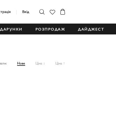
страція
Вхід
ДАРУНКИ
РОЗПРОДАЖ
ДАЙДЖЕСТ
зати:
Нове
Ціна ↓
Ціна ↑