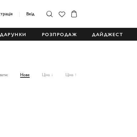
страція
Вхід
ДАРУНКИ
РОЗПРОДАЖ
ДАЙДЖЕСТ
зати:
Нове
Ціна ↓
Ціна ↑