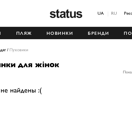
Status
UA
RU
Реє
М
ПЛЯЖ
НОВИНКИ
БРЕНДИ
ПО
дяг
/
Пуховики
нки для жінок
Пока
не найдены :(