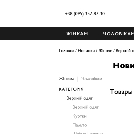
+38 (095) 357-87-30
ЖІНКАМ
ЧОЛОВІКА
Головна
/
Новинки
/
Жіноче
/
Верхній о
Нови
Жінкам
Чоловікам
КАТЕГОРІЯ
Товары 
Верхній одяг
Верхній одяг
Куртки
Пальто
Шкіряні куртки