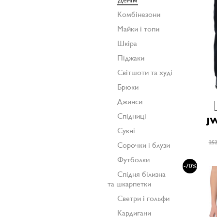
Комбінезони
Майки і топи
Шкіра
Піджаки
Світшоти та худі
Брюки
Джинси
Спідниці
J
Сукні
252
Сорочки і блузи
Футболки
-70%
Спідня білизна
та шкарпетки
Светри і гольфи
Кардигани