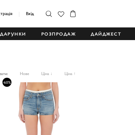
страція
Вхід
ДАРУНКИ
РОЗПРОДАЖ
ДАЙДЖЕСТ
зати:
Нове
Ціна ↓
Ціна ↑
-60%