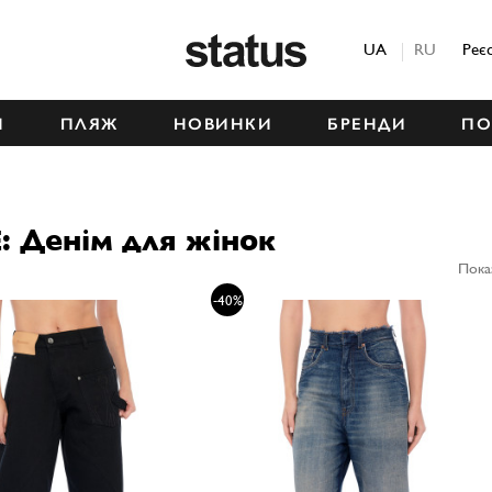
Status
UA
RU
Реє
М
ПЛЯЖ
НОВИНКИ
БРЕНДИ
ПО
: Денім для жінок
Пока
-40%