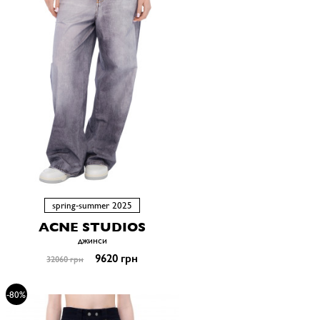
spring-summer 2025
ACNE STUDIOS
джинси
9620 грн
32060 грн
-80%