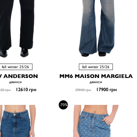
fall winter 25/26
fall winter 25/26
W ANDERSON
MM6 MAISON MARGIELA
джинси
джинси
12610 грн
17900 грн
20 грн
29840 грн
-70%