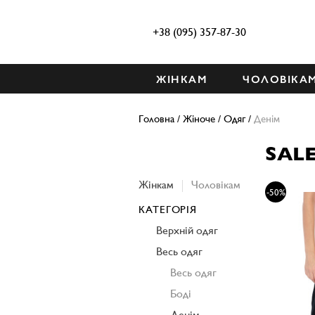
+38 (095) 357-87-30
ЖІНКАМ
ЧОЛОВІКА
Головна
/
Жіноче
/
Одяг
/
Денім
SALE
Жінкам
Чоловікам
-50%
КАТЕГОРІЯ
Верхній одяг
Весь одяг
Весь одяг
Боді
Денім