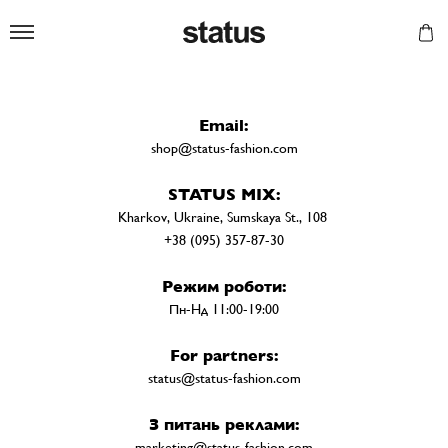
Status
Email:
shop@status-fashion.com
STATUS MIX:
Kharkov, Ukraine, Sumskaya St., 108
+38 (095) 357-87-30
Режим роботи:
Пн-Нд 11:00-19:00
For partners:
status@status-fashion.com
З питань реклами:
marketing@status-fashion.com