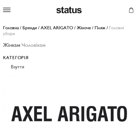
Status
Головна
/
Бренди
/
AXEL ARIGATO
/
Жіноче
/
Пляж
/
Головні
убори
Жінкам
Чоловікам
КАТЕГОРІЯ
Взуття