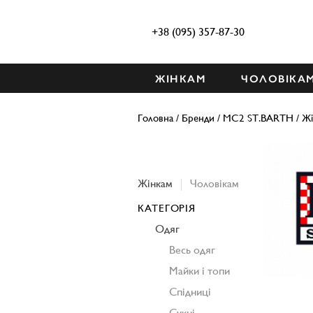
+38 (095) 357-87-30
ЖІНКАМ
ЧОЛОВІКА
Головна
/
Бренди
/
MC2 ST.BARTH
/
Жі
Жінкам
Чоловікам
КАТЕГОРІЯ
Одяг
Весь одяг
Майки і топи
Спідниці
Сукні