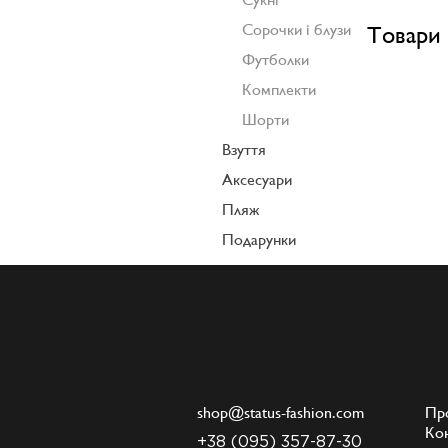
Сорочки і блузи
Товари 
Футболки
Комплекти
Шорти
Взуття
Аксесуари
Пляж
Подарунки
shop@status-fashion.com
Пр
Ко
+38 (095) 357-87-30