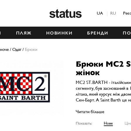
Status
UA
RU
Реє
М
ПЛЯЖ
НОВИНКИ
БРЕНДИ
ПО
ноче
/
Одяг
/
Брюки
Брюки MC2 S
жінок
MC2 ST.BARTH - італійськи
сегменту, був заснований в 
літака, який курсує між дво
Сен-Барт. А Saint Barth це н
Читати більше
Показать:
Нове
Цін