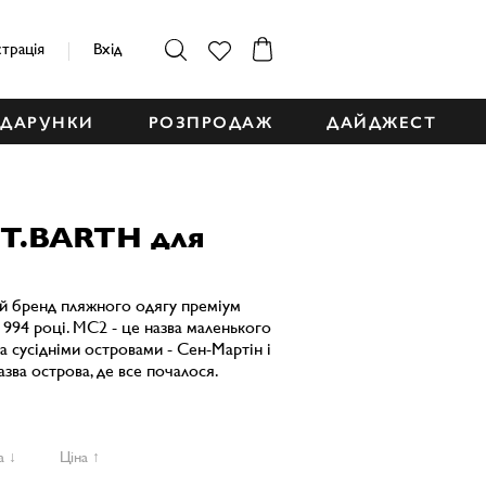
страція
Вхід
ДАРУНКИ
РОЗПРОДАЖ
ДАЙДЖЕСТ
T.BARTH для
й бренд пляжного одягу преміум
1994 році. MC2 - це назва маленького
ма сусідніми островами - Сен-Мартін і
азва острова, де все почалося.
а ↓
Ціна ↑