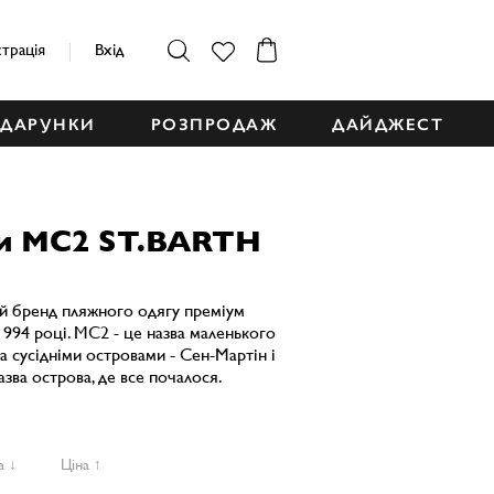
страція
Вхід
ДАРУНКИ
РОЗПРОДАЖ
ДАЙДЖЕСТ
ри MC2 ST.BARTH
й бренд пляжного одягу преміум
1994 році. MC2 - це назва маленького
ма сусідніми островами - Сен-Мартін і
азва острова, де все почалося.
а ↓
Ціна ↑