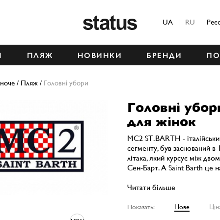
Status
UA
RU
Реє
М
ПЛЯЖ
НОВИНКИ
БРЕНДИ
ПО
ноче
/
Пляж
/
Головні убори
Головні убо
для жінок
MC2 ST.BARTH - італійськи
сегменту, був заснований в 
літака, який курсує між дво
Сен-Барт. А Saint Barth це н
Читати більше
Показать:
Нове
Цін