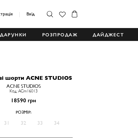
страція
Вхід
ДАРУНКИ
РОЗПРОДАЖ
ДАЙДЖЕСТ
ві шорти ACNE STUDIOS
ACNE STUDIOS
Код: ACm16013
18590 грн
РОЗМІР:
31
32
33
34