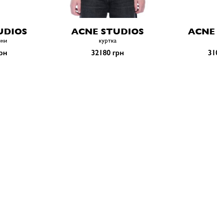
UDIOS
ACNE STUDIOS
ACNE
они
куртка
рн
32180 грн
31