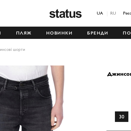
Status
UA
RU
Реє
М
ПЛЯЖ
НОВИНКИ
БРЕНДИ
ПО
инсові шорти
Джинсо
30