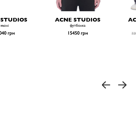
 STUDIOS
ACNE STUDIOS
AC
мюлі
футболка
040 грн
15450 грн
32