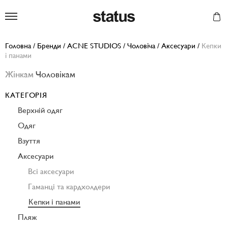
Status
Головна
/
Бренди
/
ACNE STUDIOS
/
Чоловіча
/
Аксесуари
/
Кепки
і панами
Жінкам
Чоловікам
КАТЕГОРІЯ
Верхній одяг
Одяг
Взуття
Аксесуари
Всі аксесуари
Гаманці та кардхолдери
Кепки і панами
Пляж