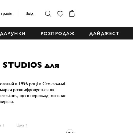
страція
Вхід
ДАРУНКИ
РОЗПРОДАЖ
ДАЙДЖЕСТ
 STUDIOS для
нований в 1996 році в Стокгольмі
марки розшифровується як -
ressions, що в перекладі означає
вирази.
а ↓
Ціна ↑