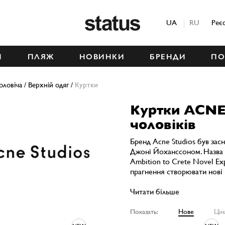
Status
UA
RU
Реє
М
ПЛЯЖ
НОВИНКИ
БРЕНДИ
ПО
оловіча
/
Верхній одяг
/
Куртки
Куртки ACNE
чоловіків
Бренд Acne Studios був зас
Джоні Йоханссоном. Назва 
Ambition to Crete Novel Exp
прагнення створювати нові 
Читати більше
Показать:
Нове
Цін