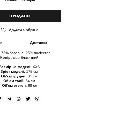
ПРОДАНО
Додати в обране
с
Доставка
:
75% бавовна, 25% поліестер
Колір:
сіро-блакитний
Розмір на моделі:
ХХ
S
Зріст моделі:
175 см
Об'єм грудей:
84 см
Об'єм талії:
64 см
Об'єм стегон:
89 см