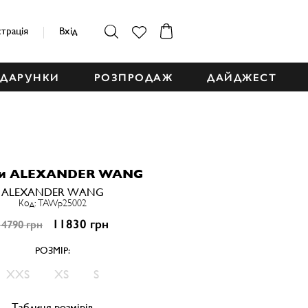
страція
Вхід
ДАРУНКИ
РОЗПРОДАЖ
ДАЙДЖЕСТ
и ALEXANDER WANG
ALEXANDER WANG
Код: TAWp25002
11830 грн
14790 грн
РОЗМІР:
XXS
XS
S
Таблиця розмірів