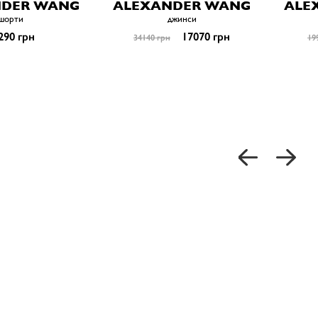
NDER WANG
ALEXANDER WANG
ALE
шорти
джинси
290 грн
17070 грн
34140 грн
19