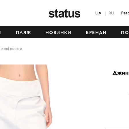
Status
UA
RU
Реє
М
ПЛЯЖ
НОВИНКИ
БРЕНДИ
ПО
нсові шорти
Джинс