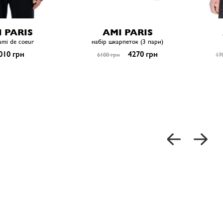
 PARIS
AMI PARIS
ami de coeur
набір шкарпеток (3 пари)
010 грн
4270 грн
6100 грн
17