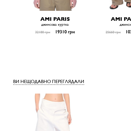
AMI PARIS
AMI PA
джинсова куртка
джинс
19310 грн
10
32180 грн
25660 грн
ВИ НЕЩОДАВНО ПЕРЕГЛЯДАЛИ