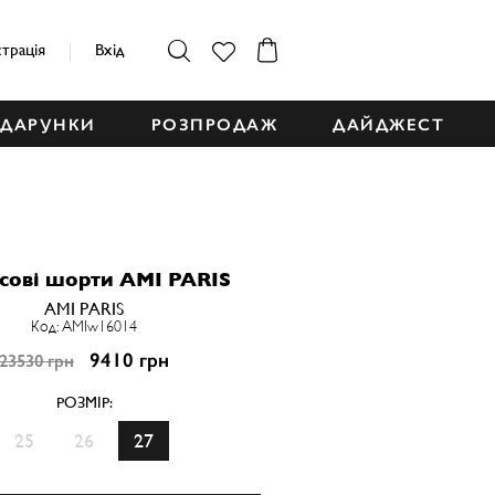
страція
Вхід
ДАРУНКИ
РОЗПРОДАЖ
ДАЙДЖЕСТ
ові шорти AMI PARIS
AMI PARIS
Код: AMIw16014
9410 грн
23530 грн
РОЗМІР:
25
26
27