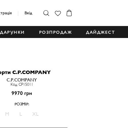
страція
Вхід
ДАРУНКИ
РОЗПРОДАЖ
ДАЙДЖЕСТ
рти C.P.COMPANY
C.P.COMPANY
Код: CP15011
9970 грн
РОЗМІР:
M
L
XL