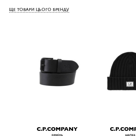
ЩЕ ТОВАРИ ЦЬОГО БРЕНДУ
C.P.COMPANY
C.P.COM
ремiнь
шапка