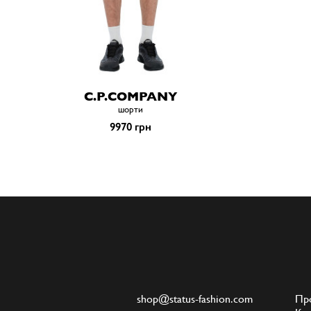
C.P.COMPANY
шорти
9970 грн
shop@status-fashion.com
Пр