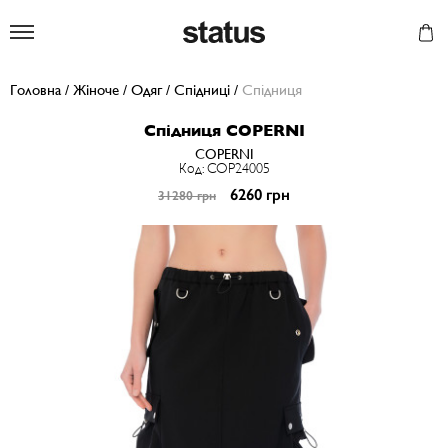
Status
Головна
/
Жіноче
/
Одяг
/
Спідниці
/
Спiдниця
Спiдниця COPERNI
COPERNI
Код: COP24005
6260 грн
31280 грн