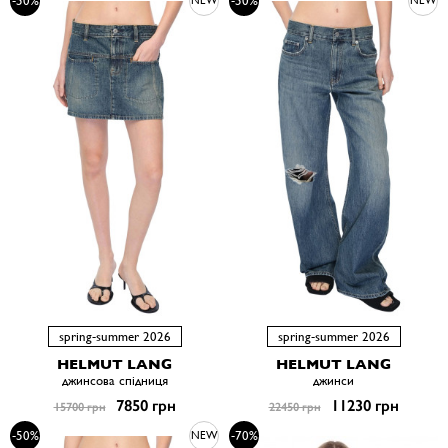
-50%
-50%
NEW
NEW
spring-summer 2026
spring-summer 2026
HELMUT LANG
HELMUT LANG
джинсова спiдниця
джинси
7850 грн
11230 грн
15700 грн
22450 грн
-50%
-70%
NEW