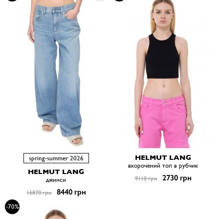
HELMUT LANG
spring-summer 2026
вкорочений топ в рубчик
HELMUT LANG
2730 грн
9110 грн
джинси
8440 грн
16870 грн
-70%