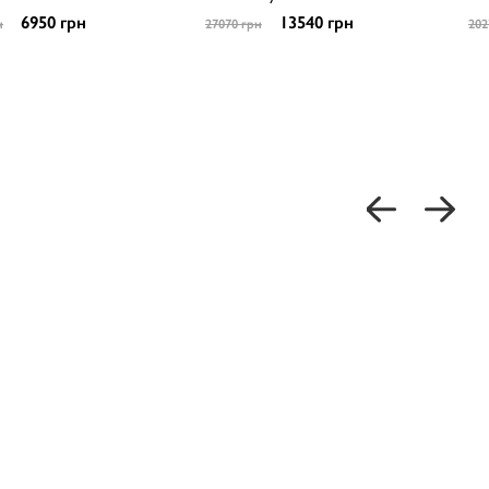
6950 грн
13540 грн
н
27070 грн
202