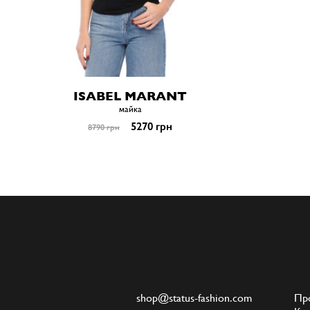
ISABEL MARANT
майка
5270 грн
8790 грн
shop@status-fashion.com
Пр