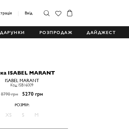
страція
Вхід
ДАРУНКИ
РОЗПРОДАЖ
ДАЙДЖЕСТ
ка ISABEL MARANT
ISABEL MARANT
Код: ISB16009
5270 грн
8790 грн
РОЗМІР:
XS
S
M