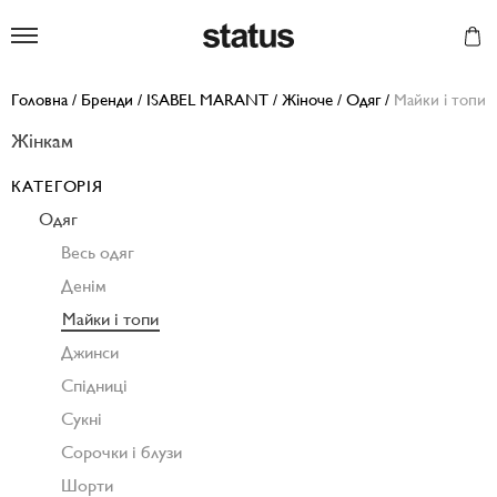
Status
Головна
/
Бренди
/
ISABEL MARANT
/
Жіноче
/
Одяг
/
Майки і топи
Жінкам
КАТЕГОРІЯ
Одяг
Весь одяг
Денім
Майки і топи
Джинси
Спідниці
Сукні
Сорочки і блузи
Шорти