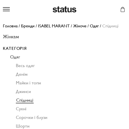
Status
Головна
/
Бренди
/
ISABEL MARANT
/
Жіноче
/
Одяг
/
Спідниці
Жінкам
КАТЕГОРІЯ
Одяг
Весь одяг
Денім
Майки і топи
Джинси
Спідниці
Сукні
Сорочки і блузи
Шорти