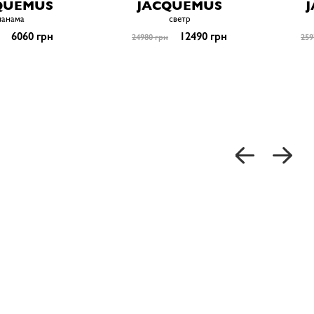
QUEMUS
JACQUEMUS
панама
светр
6060 грн
12490 грн
24980 грн
259