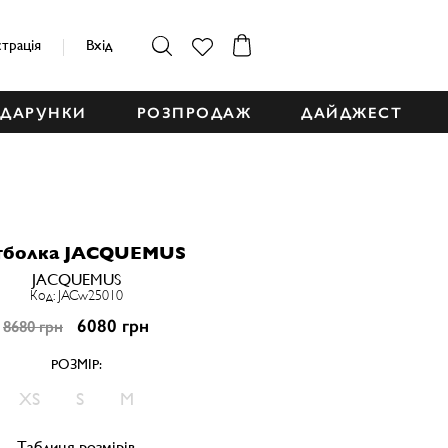
страція
Вхід
ДАРУНКИ
РОЗПРОДАЖ
ДАЙДЖЕСТ
тболка JACQUEMUS
JACQUEMUS
Код: JACw25010
6080 грн
8680 грн
РОЗМІР:
XS
S
M
Таблиця розмірів