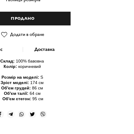
ПРОДАНО
Додати в обране
с
Доставка
Склад:
100
% бавовна
Колір:
коричневий
Розмір на моделі:
S
Зріст моделі:
174 см
Об'єм грудей:
86 см
Об'єм талії:
64 см
Об'єм стегон:
95 см