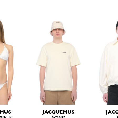
EMUS
JACQUEMUS
JAC
пальник
футболка