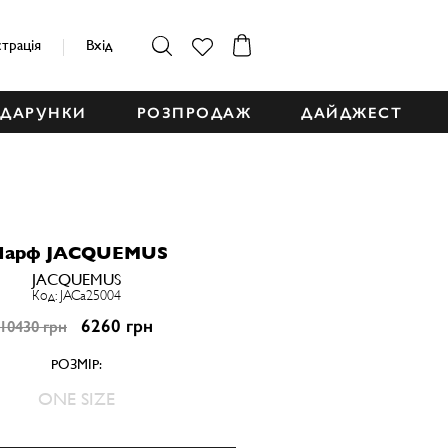
страція
Вхід
ДАРУНКИ
РОЗПРОДАЖ
ДАЙДЖЕСТ
арф JACQUEMUS
JACQUEMUS
Код: JACa25004
6260 грн
10430 грн
РОЗМІР:
ONE SIZE