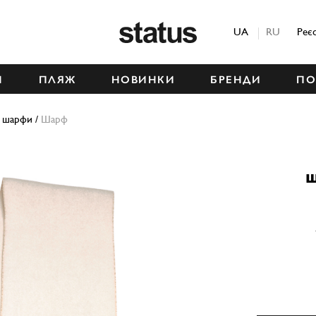
Status
UA
RU
Реє
М
ПЛЯЖ
НОВИНКИ
БРЕНДИ
ПО
і шарфи
/
Шарф
Ш