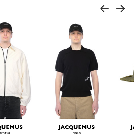
QUEMUS
JACQUEMUS
куртка
поло