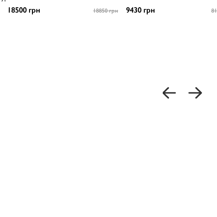
18500 грн
9430 грн
18850 грн
81