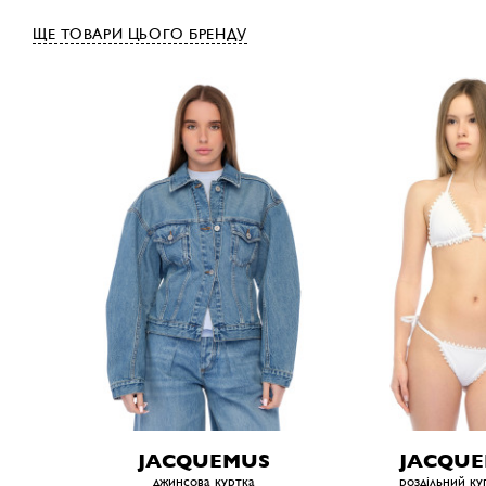
ЩЕ ТОВАРИ ЦЬОГО БРЕНДУ
JACQUEMUS
JACQU
джинсова куртка
роздільний ку