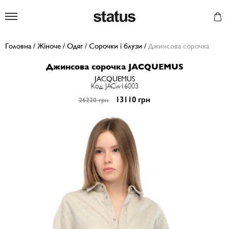
Status
Головна
/
Жіноче
/
Одяг
/
Сорочки і блузи
/
Джинсова сорочка
Джинсова сорочка JACQUEMUS
JACQUEMUS
Код: JACw16003
13110 грн
26220 грн