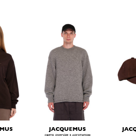
EMUS
JACQUEMUS
JAC
светр oversize з логотипом