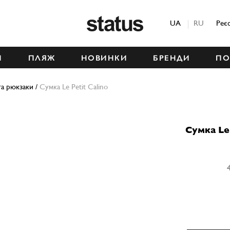
Status
UA
RU
Реє
М
ПЛЯЖ
НОВИНКИ
БРЕНДИ
ПО
а рюкзаки
/
Сумка Le Petit Calino
Сумка Le