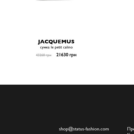
JACQUEMUS
сумка le petit calino
21630 грн
43260 грн
shop@status-fashion.com
Пр