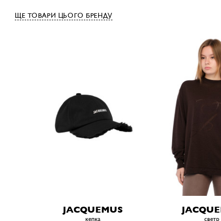
ЩЕ ТОВАРИ ЦЬОГО БРЕНДУ
JACQUEMUS
JACQU
кепка
светр