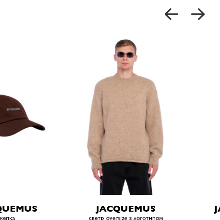
QUEMUS
JACQUEMUS
кепка
светр oversize з логотипом