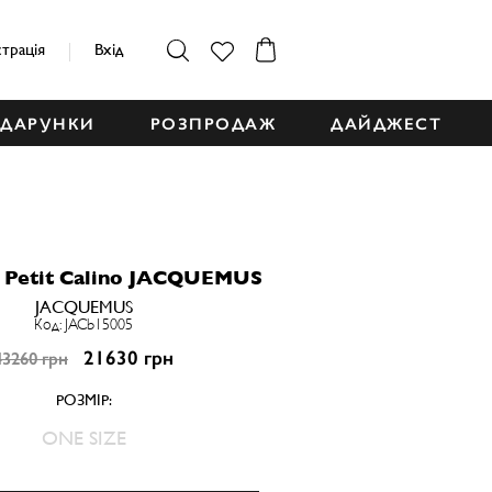
страція
Вхід
ДАРУНКИ
РОЗПРОДАЖ
ДАЙДЖЕСТ
 Petit Calino JACQUEMUS
JACQUEMUS
Код: JACb15005
21630 грн
43260 грн
РОЗМІР:
ONE SIZE