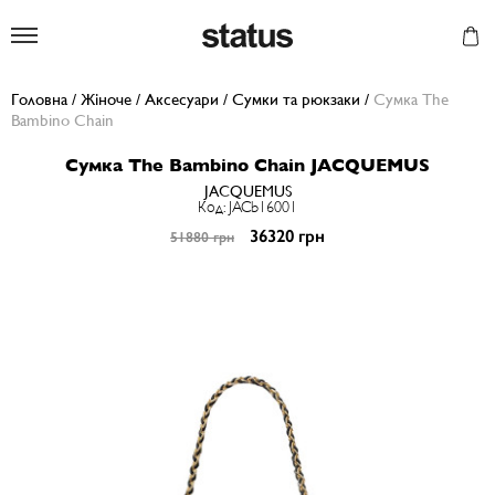
Status
Головна
/
Жіноче
/
Аксесуари
/
Сумки та рюкзаки
/
Сумка The
Bambino Chain
Сумка The Bambino Chain JACQUEMUS
JACQUEMUS
Код: JACb16001
36320 грн
51880 грн