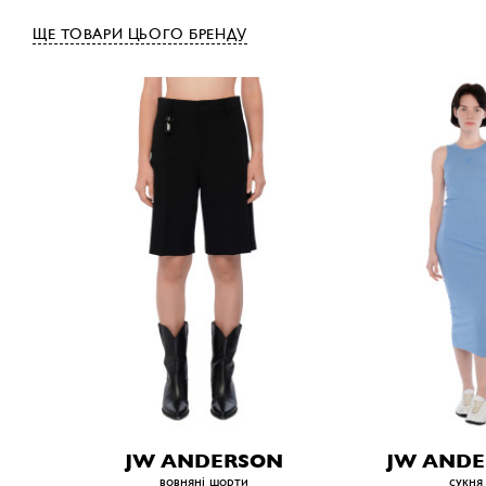
ЩЕ ТОВАРИ ЦЬОГО БРЕНДУ
JW ANDERSON
JW AND
вовняні шорти
сукня