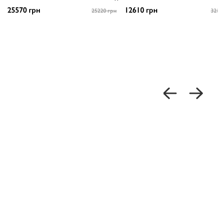
25570 грн
12610 грн
25220 грн
32