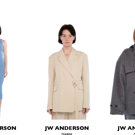
ERSON
JW ANDERSON
JW A
піджак