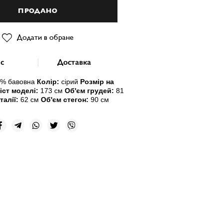
ПРОДАНО
Додати в обране
с
Доставка
% бавовна
Колір:
сіри
й
Розмір на
іст моделі:
173 см
Об'єм грудей:
81
талії:
62 см
Об'єм стегон:
90 см