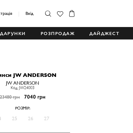
страція
Вхід
ДАРУНКИ
РОЗПРОДАЖ
ДАЙДЖЕСТ
нси JW ANDERSON
JW ANDERSON
Код: JW24003
7040 грн
23480 грн
РОЗМІР:
4
25
26
27