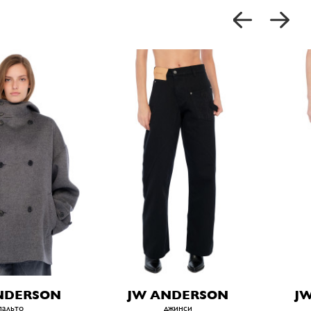
NDERSON
JW ANDERSON
J
пальто
джинси