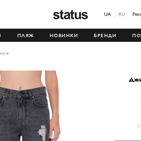
Status
UA
RU
Реє
М
ПЛЯЖ
НОВИНКИ
БРЕНДИ
ПО
инси
Джи
2