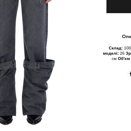
Опи
Склад:
100
моделі:
26
Зр
см
Об'єм 