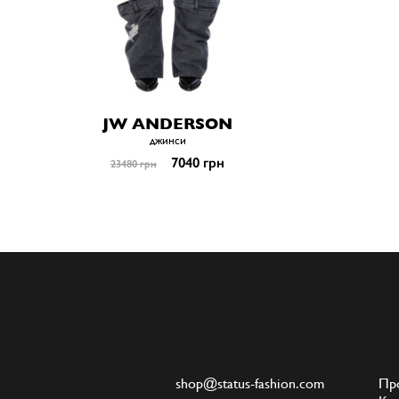
JW ANDERSON
джинси
7040 грн
23480 грн
shop@status-fashion.com
Пр