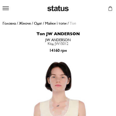
Status
Головна
/
Жіноче
/
Одяг
/
Майки і топи
/
Топ
Топ JW ANDERSON
JW ANDERSON
Код: JW15012
14160 грн