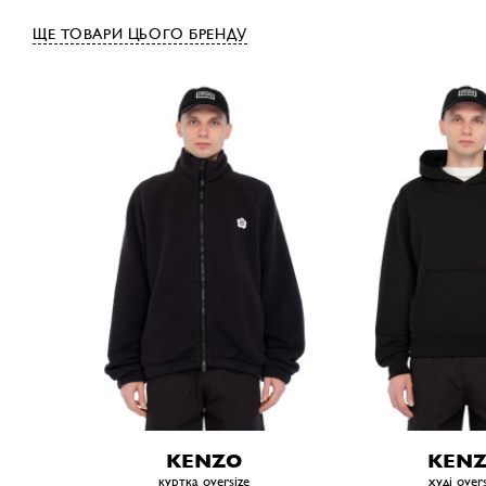
ЩЕ ТОВАРИ ЦЬОГО БРЕНДУ
KENZO
KEN
куртка oversize
худі overs