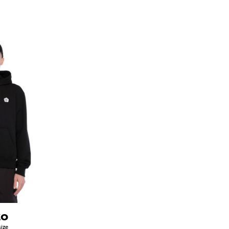
ZO
ize