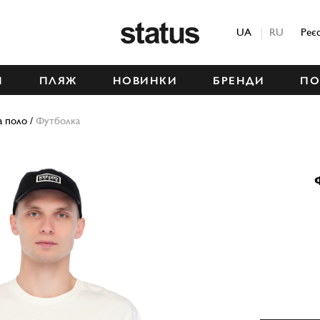
Status
UA
RU
Реє
М
ПЛЯЖ
НОВИНКИ
БРЕНДИ
ПО
а поло
/
Футболка