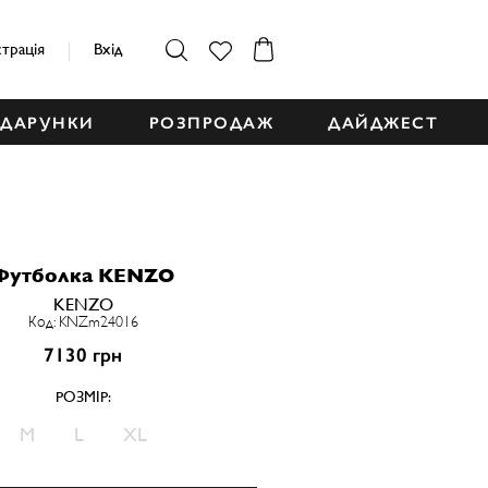
страція
Вхід
ДАРУНКИ
РОЗПРОДАЖ
ДАЙДЖЕСТ
Футболка KENZO
KENZO
Код: KNZm24016
7130 грн
РОЗМІР:
M
L
XL