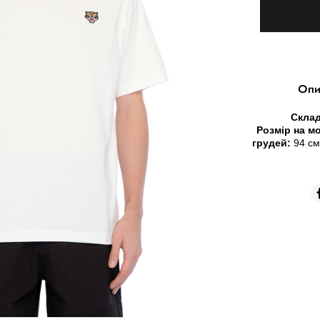
Опи
Склад
Розмір на мо
грудей:
94 с