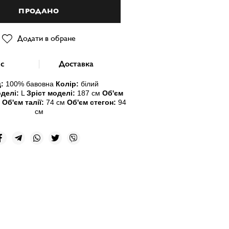
ПРОДАНО
Додати в обране
с
Доставка
:
10
0% бавовна
Колір:
білий
делі:
L
Зріст моделі:
187 см
Об'єм
м
Об'єм талії:
74 см
Об'єм стегон:
94
см